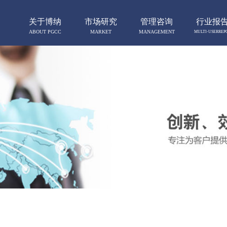
关于博纳
市场研究
管理咨询
行业报
ABOUT PGCC
MARKET
MANAGEMENT
MULTI-USERREP
RESERCH
CONSULTING