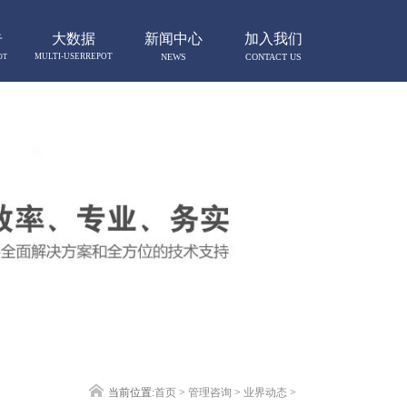
告
大数据
新闻中心
加入我们
MULTI-USERREPOT
NEWS
CONTACT US
OT
当前位置:
首页
>
管理咨询
>
业界动态
>