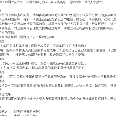
部管理比较关注，但困于体制现状，在人员奖惩、进出机制上缺乏好的办法。
作
公司的上述特点和问题，博纳咨询项目组对集团的业务进行了深入的分析，包括战略
供应商和国家等）分析，研究企业所面对的机会与威胁，结合公司内部优势、劣势，
分析和业务发展战略清楚的基础商，对重点发展的业务和下属企业进行发展规划，进
纳践经验，对企业内部管理模式提出改进方案，即建立与公司战略相适应的组织构架
坚实的基础。
目组为该集团公司制定了以下层次的战略：
战略
制：集团完成整体改制，理顺产权关系，完善集团公司治理结构；
战略：近期采取解决人员问题的多元化战略，长远考虑促进企业长期增长的业务，巩固
组织调整：主辅分离，总部职能调整，整合物流和快速货运资源。
战略
务：对公司物流业务进行整合，对公司物流业务的发展重新定位；
略：实施“XX”品牌战略，即核心品牌的建设支撑外延品牌的推广。
战略
快速、共享”为目标在集团内部建立信息化管理系统，直接提高企业的管理水平和竞争
战略
母子公司管理的要求在集团内部完善各项财务管理职能，从收入聚控、预算管理、核
持。
资源战略
业管理制度的要求建立健全各项人力资源管理职能，为企业的整体战略目标服务；落
果
诊断之——调查问卷分析报告》