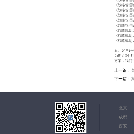
《战略管理
《战略管理
《战略管理
《战略管理
《战略管理
《战略管理
《战略规划
《战略规划
《战略规划
五、客户评
为期近3个
方案，我们
上一篇：
下一篇：
北
成
西