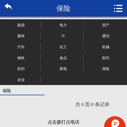

保险
首页

关于博纳
能源
电力
房产
市场研究
建材
IT
通信
汽车
化工
机械
管理咨询
钢铁
食品
医药
行业报告
纺织
家电
保险
大数据
农业
保险
新闻资讯
共 0 页/0 条记录
加入我们
点击拨打点电话