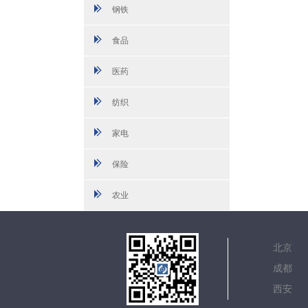
钢铁
食品
医药
纺织
家电
保险
农业
北
成
西