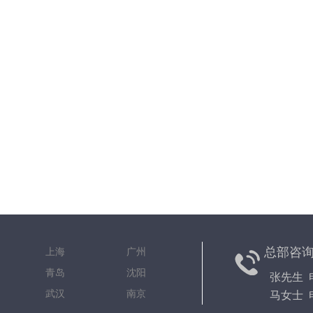
总部咨
京 上海 广州
都 青岛 沈阳
张先生 电
安 武汉 南京
马女士 电