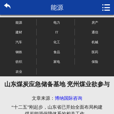

能源
首页

关于博纳
能源
电力
房产
市场研究
建材
IT
通信
汽车
化工
机械
管理咨询
钢铁
食品
医药
行业报告
纺织
家电
保险
大数据
农业
山东煤炭应急储备基地 兖州煤业欲参与
新闻资讯
加入我们
文章来源：
博纳国际咨询
“十二五”刚起步，山东省已开始全面布局构建
煤炭能源保障体系的相关工作。