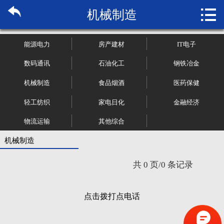

机械制造
首页

关于博纳
能源电力
房产建材
IT电子
市场研究
数码通讯
石油化工
钢铁冶金
机械制造
食品烟酒
医药保健
管理咨询
轻工纺织
家电日化
金融经济
行业报告
物流运输
其他综合
大数据
机械制造
共 0 页/0 条记录
新闻资讯
加入我们
点击拨打点电话