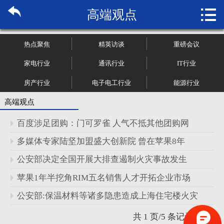

高端观点
首页

关于博纳
热点聚焦
精英访谈
重磅会议
市场研究
家电行业
通讯行业
IT行业
房产行业
电子电工行业
能源行业
管理咨询
高端观点
行业报告
百度涉足团购：门可罗雀 人气不抵其他团购网
大数据
多媒体专家陆坚加盟盛大创新院 曾在苹果8年
公安部决定全国开展大排查遏制火灾事故发生
新闻资讯
苹果1年半挖角RIM五名销售人才开拓企业市场
加入我们
公安部:保温材料等诸多隐患造成上海住宅楼火灾
共 1 页/5 条记录