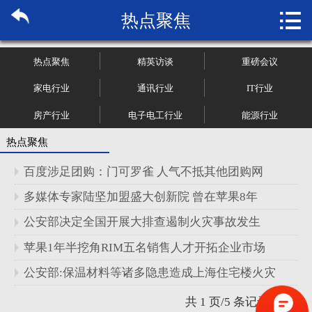

热点聚焦
首页

关于博纳
热点聚焦
精英访谈
重磅会议
市场研究
家电行业
通讯行业
IT行业
房产行业
电子电工行业
能源行业
管理咨询
热点聚焦
行业报告
百度涉足团购：门可罗雀 人气不抵其他团购网
大数据
多媒体专家陆坚加盟盛大创新院 曾在苹果8年
公安部决定全国开展大排查遏制火灾事故发生
新闻资讯
苹果1年半挖角RIM五名销售人才开拓企业市场
加入我们
公安部:保温材料等诸多隐患造成上海住宅楼火灾
共 1 页/5 条记录