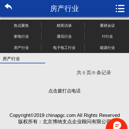

房产行业
首页

关于博纳
热点聚焦
精英访谈
重磅会议
市场研究
家电行业
通讯行业
IT行业
房产行业
电子电工行业
能源行业
管理咨询
房产行业
行业报告
共 0 页/0 条记录
大数据
点击拨打点电话
新闻资讯
加入我们
Copyright©2019 chinapgc.com All Rights Reserved
版权所有：北京博纳支点企业顾问有限公司
技术支持：
叮当网络