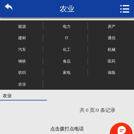

农业
首页

关于博纳
能源
电力
房产
市场研究
建材
IT
通信
汽车
化工
机械
管理咨询
钢铁
食品
医药
行业报告
纺织
家电
保险
大数据
农业
农业
新闻资讯
共 0 页/0 条记录
加入我们
点击拨打点电话