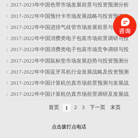
报告
2017-2023年中国色带市场发展前景与投资预测分析
报告
2017-2022年中国预付卡市场发展战略与投资预测分
析报告
2017-2022年中国进排气歧管市场发展前景与投资预
测分析报告
2017-2022年中国消费类电子包装市场前景调研与投
资战略研究报告
2017-2022年中国消费类电子包装市场竞争调研与投
资可行性研究报告
2017-2022年中国鼠标垫市场发展趋势与投资预测分
析报告
2017-2022年中国蓝牙耳机行业发展战略及投资预测
分析报告
2017-2022年中国计算机仿真市场前景预测与发展战
略分析报告
2017-2022年中国计算机仿真市场前景调研及发展战
略分析报告
首页
2
3
下一页
末页
1
点击拨打点电话