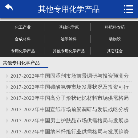

其他专用化学产品
首页

关于博纳
化工产业
基础化学原
料肥料农药
市场研究
合成材料
油墨涂料
动物胶
专用化学产品
其他专用化学产品
其它综合
管理咨询
其他专用化学产品
行业报告
2017-2022年中国固涩剂市场前景调研与投资预测分
大数据
析报告
2017-2022年中国碳酸氢钾市场发展状况及投资可行
性研究报告
2017-2022年中国高分子形状记忆材料市场供需格局
新闻资讯
与发展前景分析报告
2017-2022年中国宣纸市场前景调研与发展战略分析
加入我们
报告
2017-2022年中国男士护肤品市场供需格局与发展趋
势分析报告
2017-2022年中国纳米纤维行业供需格局与发展趋势