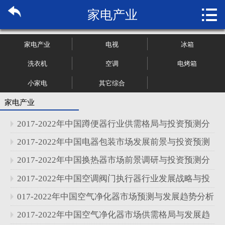

家电产业
首页

关于博纳
家电产业
电视
冰箱
市场研究
洗衣机
空调
电烤箱
小家电
其它综合
管理咨询
家电产业
行业报告
2017-2022年中国蹲便器行业供需格局与投资预测分
大数据
析报告
2017-2022年中国电器包装市场发展前景与投资预测
分析报告
2017-2022年中国换热器市场前景调研与投资预测分
新闻资讯
析报告
2017-2022年中国空调阀门执行器行业发展战略与投
加入我们
资可行性研究报告
017-2022年中国空气净化器市场预测与发展趋势分析
报告
2017-2022年中国空气净化器市场供需格局与发展趋