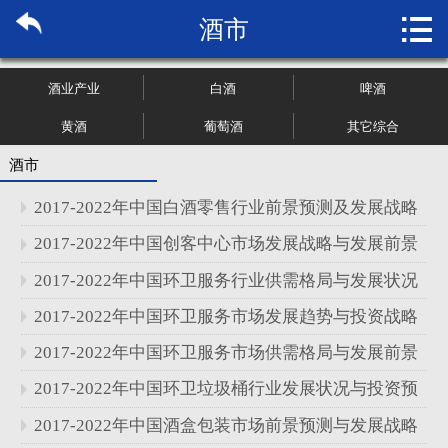

酒市
首页

关于博纳
酒业产业
白酒
啤酒
市场研究
黄酒
葡萄酒
其它综合
酒市
管理咨询
2017-2022年中国白酒零售行业前景预测及发展战略
行业报告
分析报告
2017-2022年中国创客中心市场发展战略与发展前景
分析报告
2017-2022年中国环卫服务行业供需格局与发展状况
大数据
分析报告
2017-2022年中国环卫服务市场发展趋势与投资战略
新闻资讯
研究报告
2017-2022年中国环卫服务市场供需格局与发展前景
加入我们
分析报告
2017-2022年中国环卫垃圾桶行业发展状况与投资预
测分析报告
2017-2022年中国酒盒包装市场前景预测与发展战略