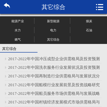

其它综合
首页

关于博纳
能源产业
新型能源
煤炭
市场研究
水力
电力
石油
燃气
其它综合
管理咨询
其它综合
行业报告
2017-2022年中国冲压成型企业供需格局及投资预测
大数据
分析报告
2017-2022年中国洗衣服务行业发展状况及投资预测
分析报告
2017-2022年中国再制造行业供需格局与发展状况分
新闻资讯
析报告
2017-2022年中国船模行业发展前景及投资战略研究
加入我们
报告
2017-2022年中国船员服务市场供需格局与发展战略
分析报告
2017-2022年中国村镇经济发展模式市场供需格局与