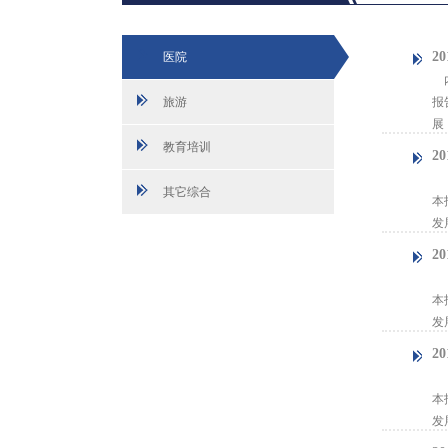
2
医院
内
旅游
报
展
教育培训
2
【
其它综合
本
发
2
【
本
发
2
【
本
发