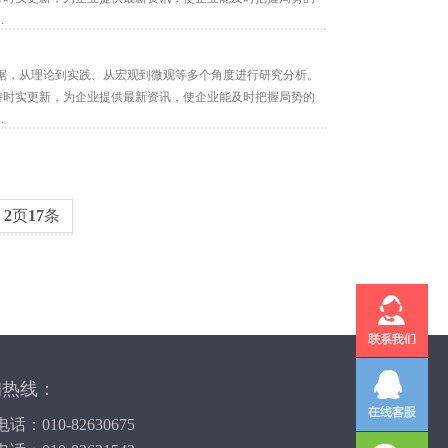
.
据，从理论到实践、从宏观到微观等多个角度进行研究分析。
保持时实更新，为企业提供最新资讯，使企业能及时把握局势的
.
共
2
页
17
条
询热线：
话：010-82630675