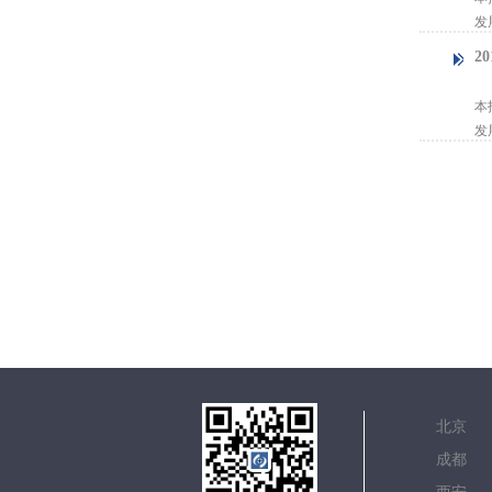
发
2
【
本
发
北
成