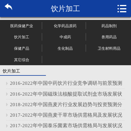

饮片加工
首页

关于博纳
医药保健产业
化学药品原药
药品制剂
市场研究
饮片加工
中成药
兽用药品
保健产品
生化制品
卫生材料用品
管理咨询
其它综合
行业报告
饮片加工
大数据
2016-2022年中国中药饮片行业竞争调研与前景预测
分析报告
2016-2022年中国磁珠法核酸提取试剂盒市场发展状
新闻资讯
况与竞争调研分析报告
2018-2022年中国燕麦片行业发展趋势与投资预测分
加入我们
析报告
2017-2022年中国燕麦干草市场供需格局及发展状况
分析报告
2017-2022年中国泰乐菌素市场供需格局与发展状况