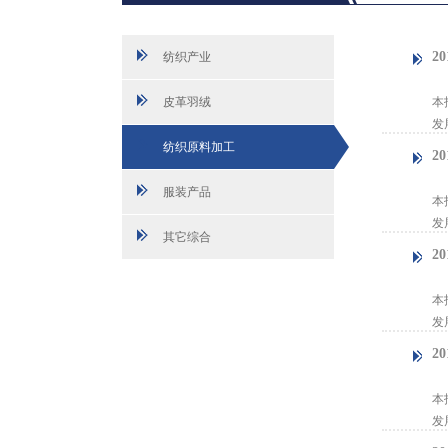
2
纺织产业
【
皮革羽绒
本
发
纺织原料加工
2
【
服装产品
本
发
其它综合
2
【
本
发
2
【
本
发