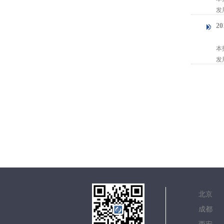
发
2
【
本
发
北
成