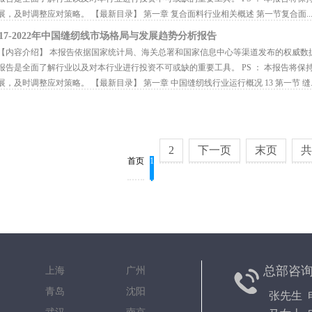
展，及时调整应对策略。 【最新目录】 第一章 复合面料行业相关概述 第一节复合面..
017-2022年中国缝纫线市场格局与发展趋势分析报告
内容介绍】 本报告依据国家统计局、海关总署和国家信息中心等渠道发布的权威数
报告是全面了解行业以及对本行业进行投资不可或缺的重要工具。 PS ： 本报告将
展，及时调整应对策略。 【最新目录】 第一章 中国缝纫线行业运行概况 13 第一节 缝..
2
下一页
末页
首页
1
总部咨
京 上海 广州
都 青岛 沈阳
张先生 电