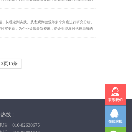
.
据，从理论到实践、从宏观到微观等多个角度进行研究分析。
保持时实更新，为企业提供最新资讯，使企业能及时把握局势的
.
共
2
页
15
条
询热线：
话：010-82630675