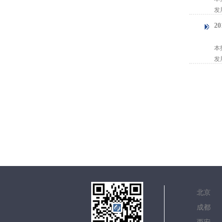
发
2
【
本
发
北
成