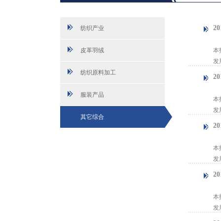
2
纺织产业
【
皮革羽绒
本
发
纺织原料加工
2
【
服装产品
本
发
其它综合
2
【
本
发
2
【
本
发