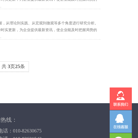
.
据，从理论到实践、从宏观到微观等多个角度进行研究分析。
保持时实更新，为企业提供最新资讯，使企业能及时把握局势的
.
共
3
页
25
条
询热线：
话：010-82630675