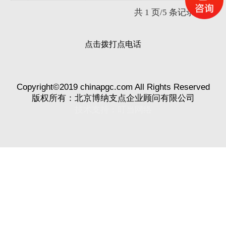
展趋势分析报告
共 1 页/5 条记录
点击拨打点电话
Copyright©2019 chinapgc.com All Rights Reserved
版权所有：北京博纳支点企业顾问有限公司
技术支持：
叮当网络