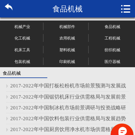

食品机械
首页

关于博纳
机械产业
机械部件
食品机械
市场研究
化工机械
农用机械
工程机械
机床工具
塑料机械
纺织机械
管理咨询
包装机械
印刷机械
医疗器械
行业报告
食品机械
大数据
2017-2022年中国打板松粉机市场前景预测与发展战
略分析报告
2017-2022年中国锯切机床行业供需格局与发展前景
新闻资讯
分析报告
2017-2022年中国制冰机市场前景调研与投资战略研
加入我们
究报告
2017-2022年中国饮料包装行业供需格局与发展趋势
分析报告
2017-2022年中国厨房饮用净水机市场供需格局与发